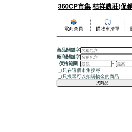
360CP市集
桔祥農莊(促銷
電商會員
購物車清單
商品關鍵字
廠商關鍵字
價格範圍
~
只在這個市集搜尋
只搜尋可以扣購物金的商品