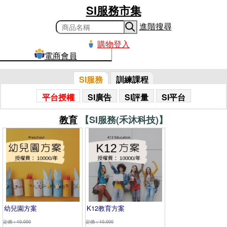
SI服務市集
進階搜尋
購物登入
電商會員
SI服務
訓練課程
平台授權
SI廣告
SI評量
SI平台
教育
【SI服務(禾沐科技)】
幼兒園方案
K12教育方案
定價：10,000
定價：10,000